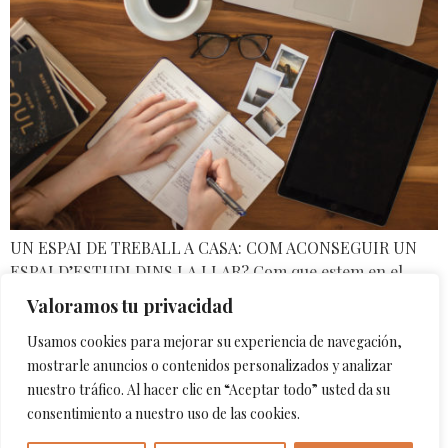
UN ESPAI DE TREBALL A CASA: COM ACONSEGUIR UN
ESPAI D’ESTUDI DINS LA LLAR? Com que estem en el
moment que estem: siguem pràctics! Aquest és un tema
Valoramos tu privacidad
que volia abordar fa temps per tots els freelance o
Usamos cookies para mejorar su experiencia de navegación,
autònoms que comparteixen casa i espai de treball, però
mostrarle anuncios o contenidos personalizados y analizar
que avui, pren encara més rellevància, quan una […]
nuestro tráfico. Al hacer clic en “Aceptar todo” usted da su
Per fi em presento!
consentimiento a nuestro uso de las cookies.