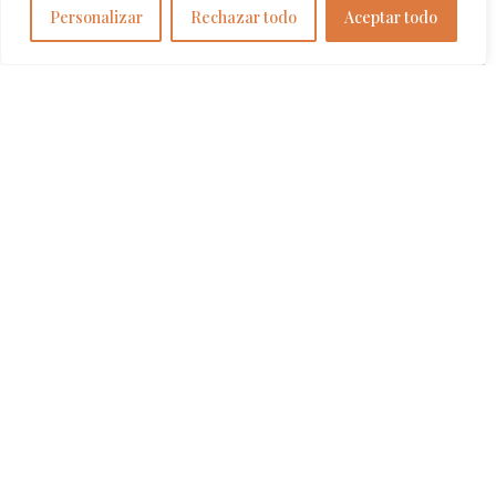
Personalizar
Rechazar todo
Aceptar todo
ARQUITECTURA PERSONAL I AMB ÀNIMA LA MEVA
MANERA DE VEURE L’ARQUITECTURA I L’ESPAI Sembla
que sí, que el moment ha arribat. Començo per presentar-
me: sóc Meritxell Cuartero, arquitecte de professió i
apassionada de tot el que té a veure amb el disseny i els
espais. Per això també faig interiorisme i disseny. Els