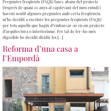
Preguntes freqüents (FAQS) fase1: abans del projecte
Després de quasi 20 anys al capdevant del meu estudi i
havent sentit algunes preguntes amb certa freqüència
m’he decidit a escriure les preguntes freqüents (FAQS)
per tots aquells que hagin d’embarcar-se en un projecte
d’arquitectura o interiorisme. Per tal de fer-ho més
digerible he decidit dividir les […]
Reforma d’una casa a
l’Empordà