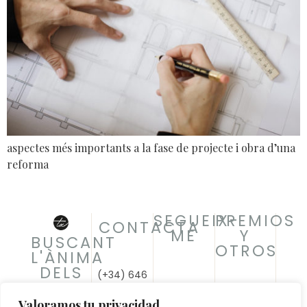
aspectes més importants a la fase de projecte i obra d’una
reforma
SEGUEIX-
PREMIOS
CONTACTA
ME
Y
BUSCANT
OTROS
L'ÀNIMA
DELS
(+34) 646
ESPAIS
031 966
c/ Muntaner
info@meritxellcuartero.com
Valoramos tu privacidad