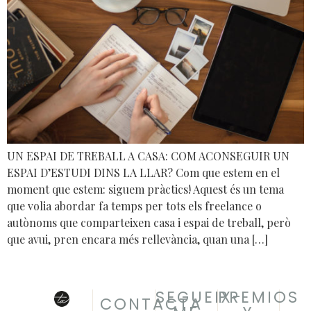
UN ESPAI DE TREBALL A CASA: COM ACONSEGUIR UN
ESPAI D’ESTUDI DINS LA LLAR? Com que estem en el
moment que estem: siguem pràctics! Aquest és un tema
que volia abordar fa temps per tots els freelance o
autònoms que comparteixen casa i espai de treball, però
que avui, pren encara més rellevància, quan una […]
SEGUEIX-
PREMIOS
CONTACTA