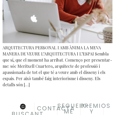
ARQUITECTURA PERSONAL I AMB ÀNIMA LA MEVA
MANERA DE VEURE L’ARQUITECTURA I L’ESPAI Sembla
que sí, que el moment ha arribat. Començo per presentar-
me: sóc Meritxell Cuartero, arquitecte de professió i
apassionada de tot el que té a veure amb el disseny i els
espais. Per això també faig interiorisme i disseny. Els
detalls són […]
SEGUEIX-
PREMIOS
CONTACTA
ME
Y
BUSCANT