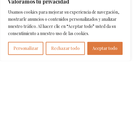
Valoramos tu privacidad
Usamos cookies para mejorar su experiencia de navegación,
mostrarle anuncios o contenidos personalizados y analizar
nuestro tráfico. Al hacer clic en “Aceptar todo” usted da su
consentimiento a nuestro uso de las cookies.
Meritxell Cuartero,
Arquitecta, en
Personalizar
Rechazar todo
Aceptar todo
col·laboració amb
Daniela Baeza,
Interiorista, i Xavier
Olivella, Arquitecte
Situació: Eixample –
Barcelona
Any: 2016
L’estudi
d’arquitectura OXO,
responsable de la
reforma i ampliació
de l’hotel, ens confia