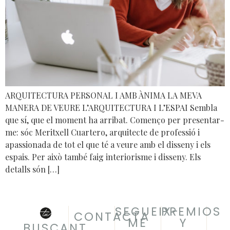
ARQUITECTURA PERSONAL I AMB ÀNIMA LA MEVA
MANERA DE VEURE L’ARQUITECTURA I L’ESPAI Sembla
que sí, que el moment ha arribat. Començo per presentar-
me: sóc Meritxell Cuartero, arquitecte de professió i
apassionada de tot el que té a veure amb el disseny i els
espais. Per això també faig interiorisme i disseny. Els
detalls són […]
SEGUEIX-
PREMIOS
CONTACTA
ME
Y
BUSCANT